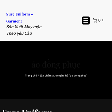
Chuyển
đến
Sure Uniform –
phần
0 ₫
Garment
nội
Sản Xuất May mặc
dung
Theo yêu Cầu
áo đồng phục
Trang chủ
/ Sản phẩm được gắn thẻ “áo đồng phục”