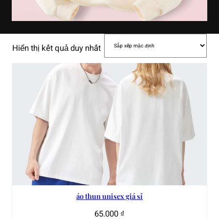
Hiển thị kết quả duy nhất
áo thun unisex giá sỉ
65.000
₫