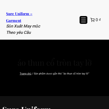
Chuyển
đến
Sure Uniform –
phần
0 ₫
Garment
nội
Sản Xuất May mặc
dung
Theo yêu Cầu
áo thun cổ tròn tay lỡ
Trang chủ
/ Sản phẩm được gắn thẻ “áo thun cổ tròn tay lỡ”