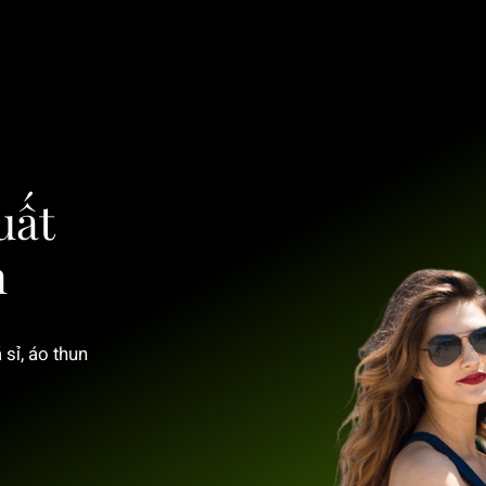
uất
n
 sỉ, áo thun