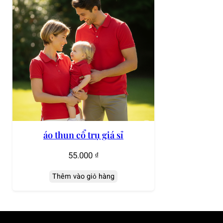
áo thun cổ trụ giá sỉ
55.000
₫
Thêm vào giỏ hàng