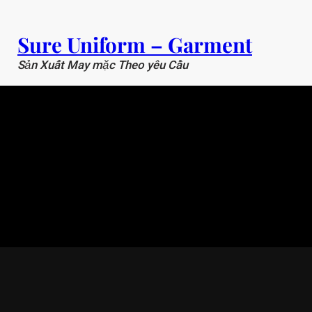
Chuyển
đến
Sure Uniform – Garment
phần
nội
Sản Xuất May mặc Theo yêu Cầu
dung