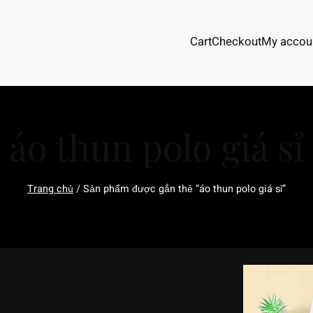
Cart
Checkout
My accou
áo thun polo giá sỉ
Trang chủ
/ Sản phẩm được gắn thẻ “áo thun polo giá sỉ”