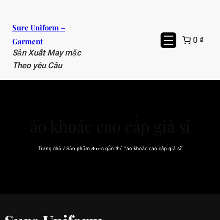
Chuyển
đến
Sure Uniform –
phần
0 ₫
Garment
nội
Sản Xuất May mặc
dung
Theo yêu Cầu
áo khoác cao cấp giá sỉ
Trang chủ
/ Sản phẩm được gắn thẻ “áo khoác cao cấp giá sỉ”