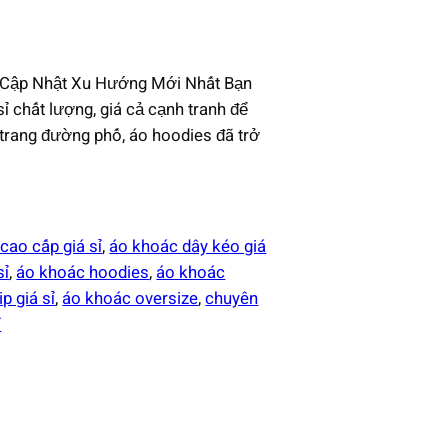
 Cập Nhật Xu Hướng Mới Nhất Bạn
 chất lượng, giá cả cạnh tranh để
 trang đường phố, áo hoodies đã trở
cao cấp giá sỉ
, 
áo khoác dây kéo giá
sỉ
, 
áo khoác hoodies
, 
áo khoác
p giá sỉ
, 
áo khoác oversize
, 
chuyên
ỉ