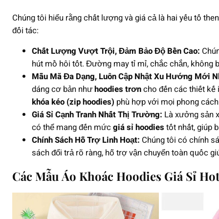
Chúng tôi hiểu rằng chất lượng và giá cả là hai yếu tố t
đối tác:
Chất Lượng Vượt Trội, Đảm Bảo Độ Bền Cao:
Chúng
hút mồ hôi tốt. Đường may tỉ mỉ, chắc chắn, không b
Mẫu Mã Đa Dạng, Luôn Cập Nhật Xu Hướng Mới N
dáng cơ bản như
hoodies trơn
cho đến các thiết kế i
khóa kéo (zip hoodies)
phù hợp với mọi phong cách
Giá Sỉ Cạnh Tranh Nhất Thị Trường:
Là xưởng sản xu
có thể mang đến mức
giá sỉ hoodies
tốt nhất, giúp 
Chính Sách Hỗ Trợ Linh Hoạt:
Chúng tôi có chính s
sách đổi trả rõ ràng, hỗ trợ vận chuyển toàn quốc g
Các Mẫu Áo Khoác Hoodies Giá Sỉ Hot