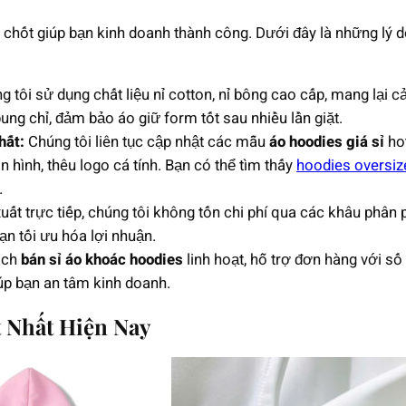
hen chốt giúp bạn kinh doanh thành công. Dưới đây là những lý
 tôi sử dụng chất liệu nỉ cotton, nỉ bông cao cấp, mang lại
ung chỉ, đảm bảo áo giữ form tốt sau nhiều lần giặt.
hất:
Chúng tôi liên tục cập nhật các mẫu
áo hoodies giá sỉ
hot
n hình, thêu logo cá tính. Bạn có thể tìm thấy
hoodies oversiz
.
ất trực tiếp, chúng tôi không tốn chi phí qua các khâu phân p
bạn tối ưu hóa lợi nhuận.
ách
bán sỉ áo khoác hoodies
linh hoạt, hỗ trợ đơn hàng với số
iúp bạn an tâm kinh doanh.
 Nhất Hiện Nay