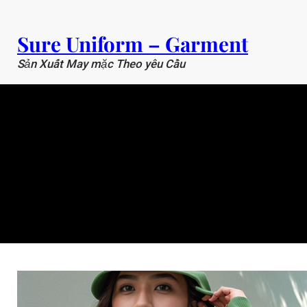
Chuyển
đến
Sure Uniform – Garment
phần
nội
Sản Xuất May mặc Theo yêu Cầu
dung