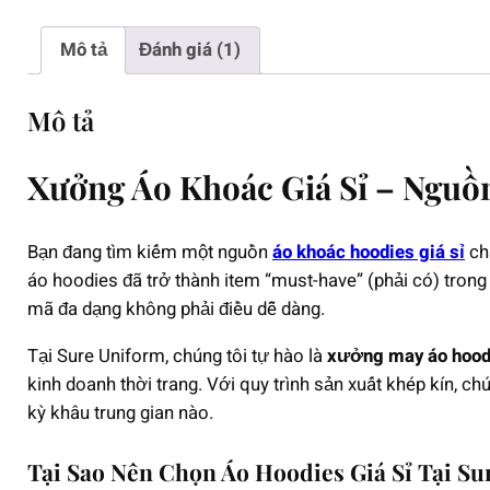
Mô tả
Đánh giá (1)
Mô tả
Xưởng Áo Khoác Giá Sỉ – Nguồ
Bạn đang tìm kiếm một nguồn
áo khoác hoodies giá sỉ
chấ
áo hoodies đã trở thành item “must-have” (phải có) trong 
mã đa dạng không phải điều dễ dàng.
Tại Sure Uniform, chúng tôi tự hào là
xưởng may áo hoodi
kinh doanh thời trang. Với quy trình sản xuất khép kín, 
kỳ khâu trung gian nào.
Tại Sao Nên Chọn Áo Hoodies Giá Sỉ Tại S