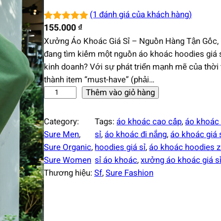
(1 đánh giá của khách hàng)
155.000
₫
5.00
1
trên 5
Xưởng Áo Khoác Giá Sỉ – Nguồn Hàng Tận Gốc,
dựa trên
đang tìm kiếm một nguồn áo khoác hoodies giá sỉ
đánh giá
kinh doanh? Với sự phát triển mạnh mẽ của thời
thành item “must-have” (phải…
X
Thêm vào giỏ hàng
ư
ở
Category:
Tags:
áo khoác cao cấp
, 
áo khoác 
n
Sure Men
, 
sỉ
, 
áo khoác đi nắng
, 
áo khoác giá 
g
Sure Organic
, 
hoodies giá sỉ
, 
áo khoác hoodies zi
á
Sure Women
sỉ áo khoác
, 
xưởng áo khoác giá s
o
Thương hiệu:
Sf
,
Sure Fashion
k
h
o
á