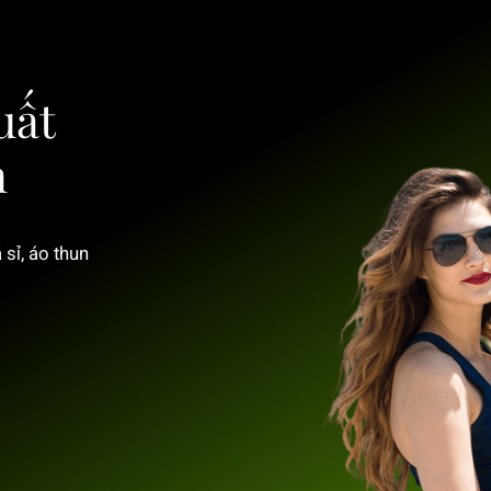
uất
n
 sỉ, áo thun