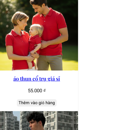
áo thun cổ trụ giá sỉ
55.000
₫
Thêm vào giỏ hàng