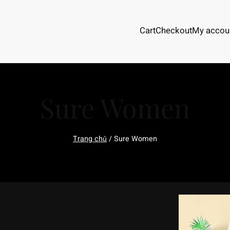
Cart
Checkout
My accou
Sure Women
Trang chủ
/ Sure Women