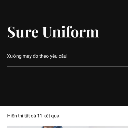
Sure Uniform
Xưởng may đo theo yêu cầu!
Hiển thị tất cả 11 kết quả