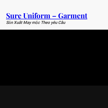
Chuyển
đến
Sure Uniform – Garment
phần
nội
Sản Xuất May mặc Theo yêu Cầu
dung