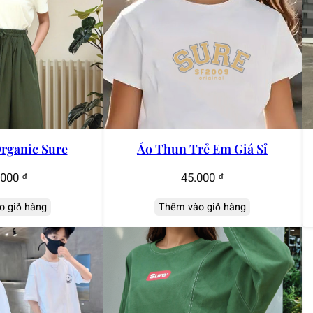
rganic Sure
Áo Thun Trẻ Em Giá Sỉ
.000
₫
45.000
₫
o giỏ hàng
Thêm vào giỏ hàng