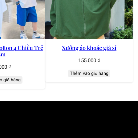
otton 4 Chiều Trẻ
Xưởng áo khoác giá sỉ
Em
155.000
₫
000
₫
Thêm vào giỏ hàng
o giỏ hàng