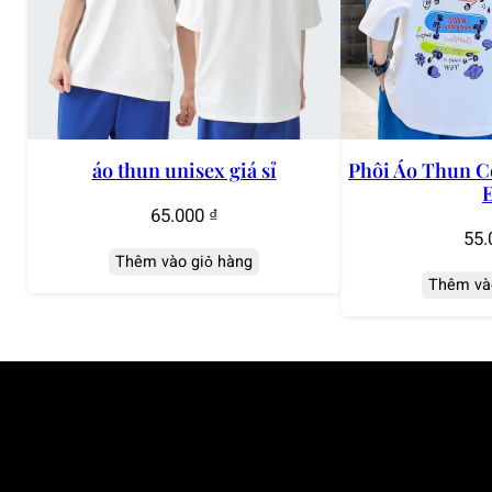
áo thun unisex giá sỉ
Phôi Áo Thun C
65.000
₫
55.
Thêm vào giỏ hàng
Thêm và