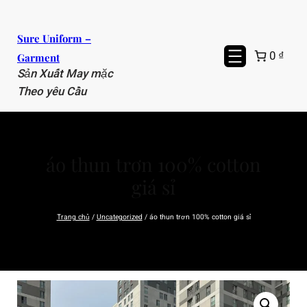
Chuyển
đến
Sure Uniform –
phần
0 ₫
Garment
nội
Sản Xuất May mặc
dung
Theo yêu Cầu
áo thun trơn 100% cotton
giá sỉ
Trang chủ
/
Uncategorized
/ áo thun trơn 100% cotton giá sỉ