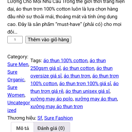
Lượng Cho Mọi Nhu Cầu Trong thế giới thời trang hiện
đại, áo thun trơn 100% cotton luôn là lựa chọn hàng
đầu nhờ sự thoải mái, thoáng mát và tính ứng dụng
cao. Đây là sản phẩm “must-have” (phải có) cho mọi
đối…
á
Thêm vào giỏ hàng
o
t
Category:
Tags:
áo thun 100% cotton
, 
áo thun
h
Sure Men
, 
250gsm giá sỉ
, 
áo thun cotton
, 
áo thun
u
Sure
oversize giá sỉ
, 
áo thun trơn
, 
áo thun trơn
n
Organic
, 
100% cotton
, 
áo thun trơn 100% giá sỉ
, 
áo
t
Sure
thun trơn giá rẻ
, 
áo thun unisex giá sỉ
, 
r
Women
, 
xưởng may áo polo
, 
xưởng may áo thun
, 
ơ
Uncategor
xưởng may áo thun trơn
n
ized
1
Thương hiệu:
Sf
,
Sure Fashion
0
Mô tả
Đánh giá (0)
0