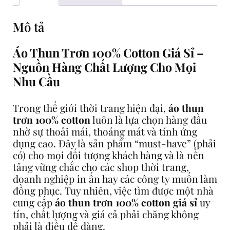
%
Mô tả
c
o
Áo Thun Trơn 100% Cotton Giá Sỉ –
t
t
Nguồn Hàng Chất Lượng Cho Mọi
o
Nhu Cầu
n
g
Trong thế giới thời trang hiện đại,
áo thun
i
trơn 100% cotton
luôn là lựa chọn hàng đầu
nhờ sự thoải mái, thoáng mát và tính ứng
á
dụng cao. Đây là sản phẩm “must-have” (phải
s
có) cho mọi đối tượng khách hàng và là nền
ỉ
tảng vững chắc cho các shop thời trang,
s
doanh nghiệp in ấn hay các công ty muốn làm
ố
đồng phục. Tuy nhiên, việc tìm được một nhà
l
cung cấp
áo thun trơn 100% cotton giá sỉ
uy
ư
tín, chất lượng và giá cả phải chăng không
ợ
phải là điều dễ dàng.