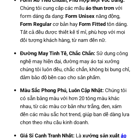
Form Áo Tiêu Chuẩn, Phù Hợp Mọi Vóc Dáng:
Chúng tôi cung cấp các mẫu
áo thun trơn
với
form dáng đa dạng:
Form Unisex
năng động,
Form Regular
cơ bản hay
Form Fitted
tôn dáng.
Tất cả đều được thiết kế tỉ mỉ, phù hợp với mọi
đối tượng khách hàng, từ nam đến nữ.
Đường May Tinh Tế, Chắc Chắn:
Sử dụng công
nghệ may hiện đại, đường may áo tại xưởng
chúng tôi luôn đều, chắc chắn, không bị bung chỉ,
đảm bảo độ bền cao cho sản phẩm.
Màu Sắc Phong Phú, Luôn Cập Nhật:
Chúng tôi
có sẵn bảng màu với hơn 20 tông màu khác
nhau, từ các màu cơ bản như trắng, đen, xám
đến các màu sắc hot trend, giúp bạn dễ dàng lựa
chọn theo nhu cầu kinh doanh.
Giá Sỉ Cạnh Tranh Nhất:
Là
xưởng sản xuất
áo