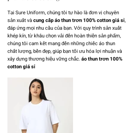
n
Tại Sure Uniform, chúng tôi tự hào là đơn vị chuyên
g
sản xuất và
cung cấp áo thun trơn 100% cotton giá sỉ
,
đáp ứng mọi nhu cầu của bạn. Với quy trình sản xuất
khép kín, từ khâu chọn vải đến hoàn thiện sản phẩm,
chúng tôi cam kết mang đến những chiếc áo thun
chất lượng, bền đẹp, giúp bạn tối ưu hóa lợi nhuận và
xây dựng thương hiệu vững chắc.
áo thun trơn 100%
cotton giá sỉ