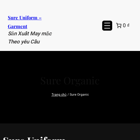
Chuyển
đến
Sure Uniform –
phần
0 ₫
Garment
nội
Sản Xuất May mặc
dung
Theo yêu Cầu
Sure Organic
Trang chủ
/ Sure Organic