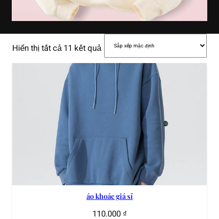
Hiển thị tất cả 11 kết quả
áo khoác giá sỉ
110.000
₫