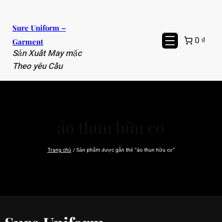
Chuyển
đến
Sure Uniform –
phần
0 ₫
Garment
nội
Sản Xuất May mặc
dung
Theo yêu Cầu
áo thun hữu cơ
Trang chủ
/ Sản phẩm được gắn thẻ “áo thun hữu cơ”