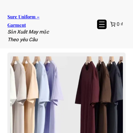
Chuyển
đến
Sure Uniform –
phần
0 ₫
Garment
nội
Sản Xuất May mặc
dung
Theo yêu Cầu