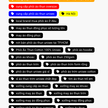
cung cấp phôi áo thun oversize
cung cấp phôi áo thun unisex
Hà Nội
local brand mua phôi áo ở đâu
may áo thun đồng phục số lượng lớn
may áo đồng phục
nơi bán phôi áo thun unisex tại TP.HCM
Phôi Áo Thun Cotton 100% Unisex
phôi áo hoodie
phôi áo khoác
phôi áo thun 250gsm
phôi áo thun trơn
phôi áo thun trơn form rộng
phôi áo thun unisex giá sỉ
phôi áo trơn unisex cotton
sỉ áo thun trơn unisex chất đẹp
tìm áo thun trẻ em
xưởng cung cấp áo thun
xưởng may áo khoác
xưởng may áo thun
xưởng may áo thun trơn
xưởng may áo đồng phục
xưởng may đồng phục
xưởng phôi áo thun oversize
xưởng áo thun