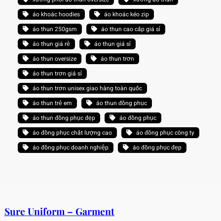
áo khoác hoodies
áo khoác kéo zip
áo thun 250gsm
áo thun cao cấp giá sỉ
áo thun giá rẻ
áo thun giá sỉ
áo thun oversize
áo thun trơn
áo thun trơn giá sỉ
áo thun trơn unisex giao hàng toàn quốc
áo thun trẻ em
áo thun đồng phục
áo thun đồng phục đẹp
áo đồng phục
áo đồng phục chất lượng cao
áo đồng phục công ty
áo đồng phục doanh nghiệp
áo đồng phục đẹp
Sure Uniform – Garment