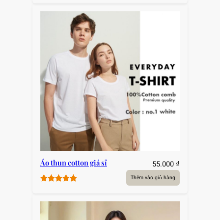
Áo thun cotton giá sỉ
55.000
₫
Thêm vào giỏ hàng
5.00
1
trên 5
dựa trên
đánh giá