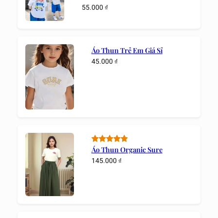
55.000
₫
Áo Thun Trẻ Em Giá Sỉ
45.000
₫
5.00
1
trên 5
Áo Thun Organic Sure
dựa trên
145.000
₫
đánh giá