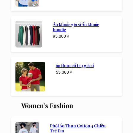
Áo khoác giá sỉ Áo khoác
hoodie
95.000
₫
áo thun cổ trụ giá sỉ
55.000
₫
Women’s Fashion
Phôi Áo Thun Cotton 4 Chiều
Trẻ Em