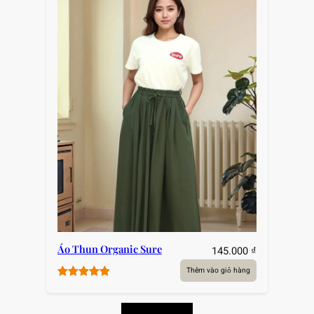
Áo Thun Organic Sure
145.000
₫
Thêm vào giỏ hàng
5.00
1
trên 5
dựa trên