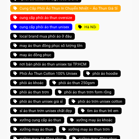
Cung Cấp Phôi Áo Thun In Chuyển Nhiệt – Áo Thun Giá Sỉ
cung cấp phôi áo thun oversize
cung cấp phôi áo thun unisex
Hà Nội
local brand mua phôi áo ở đâu
may áo thun đồng phục số lượng lớn
may áo đồng phục
nơi bán phôi áo thun unisex tại TP.HCM
Phôi Áo Thun Cotton 100% Unisex
phôi áo hoodie
phôi áo khoác
phôi áo thun 250gsm
phôi áo thun trơn
phôi áo thun trơn form rộng
phôi áo thun unisex giá sỉ
phôi áo trơn unisex cotton
sỉ áo thun trơn unisex chất đẹp
tìm áo thun trẻ em
xưởng cung cấp áo thun
xưởng may áo khoác
xưởng may áo thun
xưởng may áo thun trơn
xưởng may áo đồng phục
xưởng may đồng phục