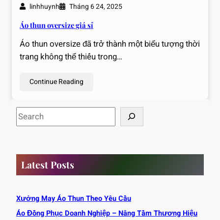
linhhuynh
Tháng 6 24, 2025
Áo thun oversize giá sỉ
Áo thun oversize đã trở thành một biểu tượng thời
trang không thể thiếu trong…
Continue Reading
S
e
a
r
c
Latest Posts
h
Xưởng May Áo Thun Theo Yêu Cầu
Áo Đồng Phục Doanh Nghiệp – Nâng Tầm Thương Hiệu