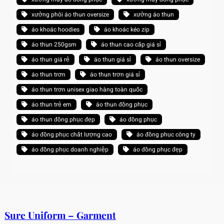
xưởng phôi áo thun oversize
xưởng áo thun
áo khoác hoodies
áo khoác kéo zip
áo thun 250gsm
áo thun cao cấp giá sỉ
áo thun giá rẻ
áo thun giá sỉ
áo thun oversize
áo thun trơn
áo thun trơn giá sỉ
áo thun trơn unisex giao hàng toàn quốc
áo thun trẻ em
áo thun đồng phục
áo thun đồng phục đẹp
áo đồng phục
áo đồng phục chất lượng cao
áo đồng phục công ty
áo đồng phục doanh nghiệp
áo đồng phục đẹp
Sure Uniform – Garment