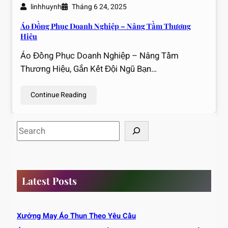
linhhuynh
Tháng 6 24, 2025
Áo Đồng Phục Doanh Nghiệp – Nâng Tầm Thương
Hiệu
Áo Đồng Phục Doanh Nghiệp – Nâng Tầm
Thương Hiệu, Gắn Kết Đội Ngũ Bạn…
Continue Reading
S
e
a
r
c
Latest Posts
h
Xưởng May Áo Thun Theo Yêu Cầu