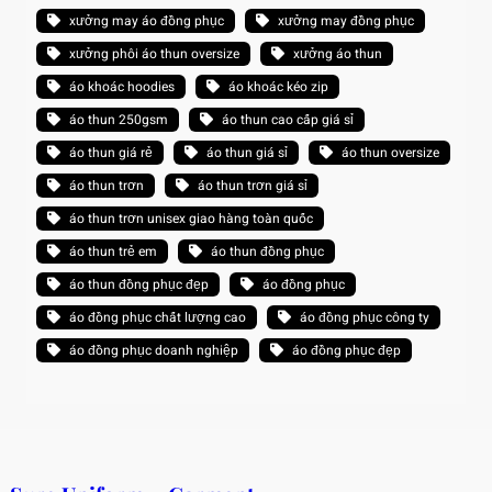
xưởng may áo đồng phục
xưởng may đồng phục
xưởng phôi áo thun oversize
xưởng áo thun
áo khoác hoodies
áo khoác kéo zip
áo thun 250gsm
áo thun cao cấp giá sỉ
áo thun giá rẻ
áo thun giá sỉ
áo thun oversize
áo thun trơn
áo thun trơn giá sỉ
áo thun trơn unisex giao hàng toàn quốc
áo thun trẻ em
áo thun đồng phục
áo thun đồng phục đẹp
áo đồng phục
áo đồng phục chất lượng cao
áo đồng phục công ty
áo đồng phục doanh nghiệp
áo đồng phục đẹp