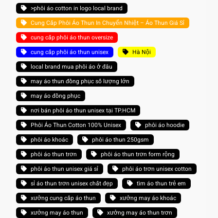
>phôi áo cotton in logo local brand
Cung Cấp Phôi Áo Thun In Chuyển Nhiệt – Áo Thun Giá Sỉ
cung cấp phôi áo thun oversize
cung cấp phôi áo thun unisex
Hà Nội
local brand mua phôi áo ở đâu
may áo thun đồng phục số lượng lớn
may áo đồng phục
nơi bán phôi áo thun unisex tại TP.HCM
Phôi Áo Thun Cotton 100% Unisex
phôi áo hoodie
phôi áo khoác
phôi áo thun 250gsm
phôi áo thun trơn
phôi áo thun trơn form rộng
phôi áo thun unisex giá sỉ
phôi áo trơn unisex cotton
sỉ áo thun trơn unisex chất đẹp
tìm áo thun trẻ em
xưởng cung cấp áo thun
xưởng may áo khoác
xưởng may áo thun
xưởng may áo thun trơn