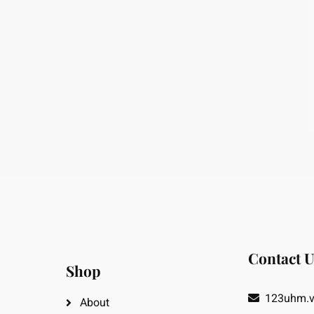
Contact U
Shop
123uhm.
About