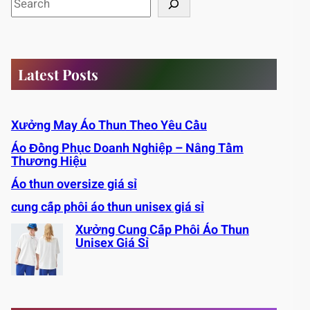
e
a
r
c
Latest Posts
h
Xưởng May Áo Thun Theo Yêu Cầu
Áo Đồng Phục Doanh Nghiệp – Nâng Tầm
Thương Hiệu
Áo thun oversize giá sỉ
cung cấp phôi áo thun unisex giá sỉ
Xưởng Cung Cấp Phôi Áo Thun
Unisex Giá Sỉ