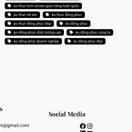
áo thun trơn unisex giao hàng toàn quốc
áo thun trẻ em
áo thun đồng phục
áo thun đồng phục đẹp
áo đồng phục
áo đồng phục chất lượng cao
áo đồng phục công ty
áo đồng phục doanh nghiệp
áo đồng phục đẹp
s
Social Media
Facebook
Instagram
vn@gmail.com