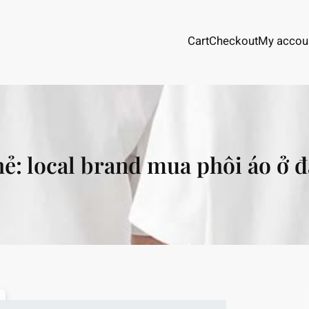
Cart
Checkout
My accou
hẻ:
local brand mua phôi áo ở 