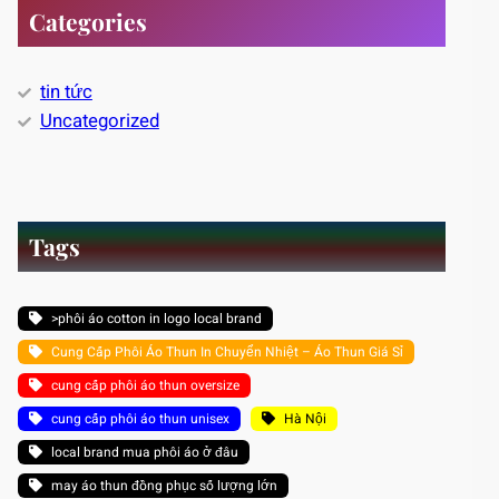
Categories
tin tức
Uncategorized
Tags
>phôi áo cotton in logo local brand
Cung Cấp Phôi Áo Thun In Chuyển Nhiệt – Áo Thun Giá Sỉ
cung cấp phôi áo thun oversize
cung cấp phôi áo thun unisex
Hà Nội
local brand mua phôi áo ở đâu
may áo thun đồng phục số lượng lớn