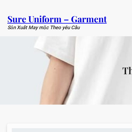
Chuyển
đến
Sure Uniform – Garment
phần
nội
Sản Xuất May mặc Theo yêu Cầu
dung
T