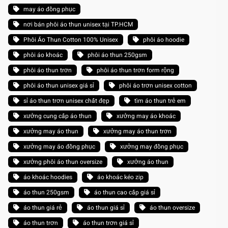
may áo đồng phục
nơi bán phôi áo thun unisex tại TP.HCM
Phôi Áo Thun Cotton 100% Unisex
phôi áo hoodie
phôi áo khoác
phôi áo thun 250gsm
phôi áo thun trơn
phôi áo thun trơn form rộng
phôi áo thun unisex giá sỉ
phôi áo trơn unisex cotton
sỉ áo thun trơn unisex chất đẹp
tìm áo thun trẻ em
xưởng cung cấp áo thun
xưởng may áo khoác
xưởng may áo thun
xưởng may áo thun trơn
xưởng may áo đồng phục
xưởng may đồng phục
xưởng phôi áo thun oversize
xưởng áo thun
áo khoác hoodies
áo khoác kéo zip
áo thun 250gsm
áo thun cao cấp giá sỉ
áo thun giá rẻ
áo thun giá sỉ
áo thun oversize
áo thun trơn
áo thun trơn giá sỉ