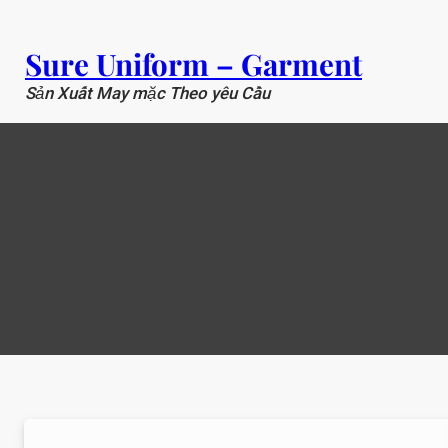
Chuyển
đến
Sure Uniform – Garment
phần
nội
Sản Xuất May mặc Theo yêu Cầu
dung