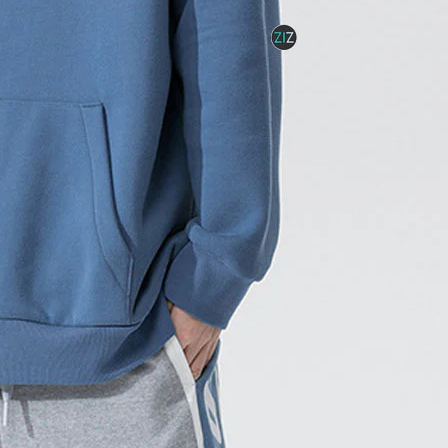
may áo đồng phục
nơi bán phôi áo thun unisex tại TP.HCM
Phôi Áo Thun Cotton 100% Unisex
phôi áo hoodie
phôi áo khoác
phôi áo thun 250gsm
phôi áo thun trơn
phôi áo thun trơn form rộng
phôi áo thun unisex giá sỉ
phôi áo trơn unisex cotton
sỉ áo thun trơn unisex chất đẹp
tìm áo thun trẻ em
xưởng cung cấp áo thun
xưởng may áo khoác
xưởng may áo thun
xưởng may áo thun trơn
xưởng may áo đồng phục
xưởng may đồng phục
xưởng phôi áo thun oversize
xưởng áo thun
áo khoác hoodies
áo khoác kéo zip
áo thun 250gsm
áo thun cao cấp giá sỉ
áo thun giá rẻ
áo thun giá sỉ
áo thun oversize
áo thun trơn
áo thun trơn giá sỉ