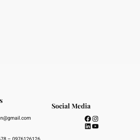
s
Social Media
Facebook
Instagram
vn@gmail.com
LinkedIn
Youtube
78 – 0976126126