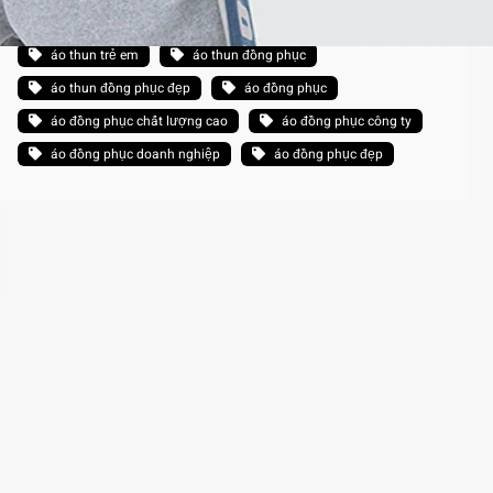
áo thun trơn unisex giao hàng toàn quốc
áo thun trẻ em
áo thun đồng phục
áo thun đồng phục đẹp
áo đồng phục
áo đồng phục chất lượng cao
áo đồng phục công ty
áo đồng phục doanh nghiệp
áo đồng phục đẹp