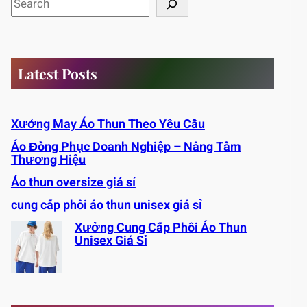
e
a
r
c
Latest Posts
h
Xưởng May Áo Thun Theo Yêu Cầu
Áo Đồng Phục Doanh Nghiệp – Nâng Tầm
Thương Hiệu
Áo thun oversize giá sỉ
cung cấp phôi áo thun unisex giá sỉ
Xưởng Cung Cấp Phôi Áo Thun
Unisex Giá Sỉ