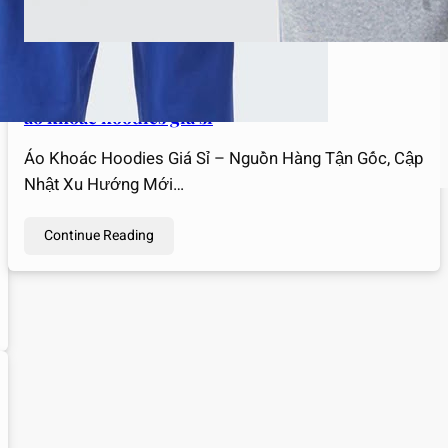
linhhuynh
Tháng 3 14, 2025
áo khoác hoodies giá sỉ
Áo Khoác Hoodies Giá Sỉ – Nguồn Hàng Tận Gốc, Cập
Nhật Xu Hướng Mới…
Continue Reading