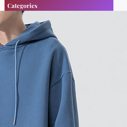
Categories
tin tức
Uncategorized
Tags
>phôi áo cotton in logo local brand
Cung Cấp Phôi Áo Thun In Chuyển Nhiệt – Áo Thun Giá Sỉ
cung cấp phôi áo thun oversize
cung cấp phôi áo thun unisex
Hà Nội
local brand mua phôi áo ở đâu
may áo thun đồng phục số lượng lớn