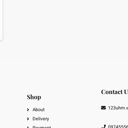
Contact U
Shop
123uhm.
About
Delivery
09745556