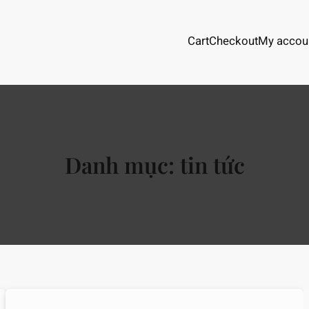
Cart
Checkout
My accou
Danh mục:
tin tức