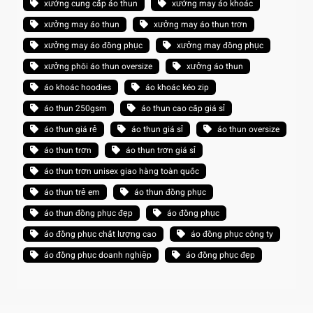
xưởng cung cấp áo thun
xưởng may áo khoác
xưởng may áo thun
xưởng may áo thun trơn
xưởng may áo đồng phục
xưởng may đồng phục
xưởng phôi áo thun oversize
xưởng áo thun
áo khoác hoodies
áo khoác kéo zip
áo thun 250gsm
áo thun cao cấp giá sỉ
áo thun giá rẻ
áo thun giá sỉ
áo thun oversize
áo thun trơn
áo thun trơn giá sỉ
áo thun trơn unisex giao hàng toàn quốc
áo thun trẻ em
áo thun đồng phục
áo thun đồng phục đẹp
áo đồng phục
áo đồng phục chất lượng cao
áo đồng phục công ty
áo đồng phục doanh nghiệp
áo đồng phục đẹp