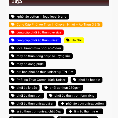
Tags
>phôi áo cotton in logo local brand
Cung Cấp Phôi Áo Thun In Chuyển Nhiệt – Áo Thun Giá Sỉ
cung cấp phôi áo thun oversize
cung cấp phôi áo thun unisex
Hà Nội
local brand mua phôi áo ở đâu
may áo thun đồng phục số lượng lớn
may áo đồng phục
nơi bán phôi áo thun unisex tại TP.HCM
Phôi Áo Thun Cotton 100% Unisex
phôi áo hoodie
phôi áo khoác
phôi áo thun 250gsm
phôi áo thun trơn
phôi áo thun trơn form rộng
phôi áo thun unisex giá sỉ
phôi áo trơn unisex cotton
sỉ áo thun trơn unisex chất đẹp
tìm áo thun trẻ em