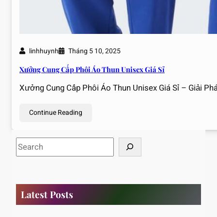
linhhuynh
Tháng 5 10, 2025
Xưởng Cung Cấp Phôi Áo Thun Unisex Giá Sỉ
Xưởng Cung Cấp Phôi Áo Thun Unisex Giá Sỉ – Giải Ph
Continue Reading
S
e
a
r
c
Latest Posts
h