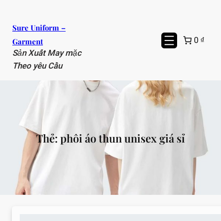
Chuyển
đến
Sure Uniform –
phần
0 ₫
Garment
nội
Sản Xuất May mặc
dung
Theo yêu Cầu
Thẻ:
phôi áo thun unisex giá sỉ