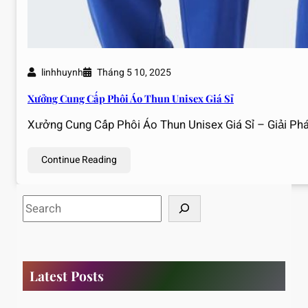
linhhuynh
Tháng 5 10, 2025
Xưởng Cung Cấp Phôi Áo Thun Unisex Giá Sỉ
Xưởng Cung Cấp Phôi Áo Thun Unisex Giá Sỉ – Giải Ph
Continue Reading
S
e
a
r
c
Latest Posts
h