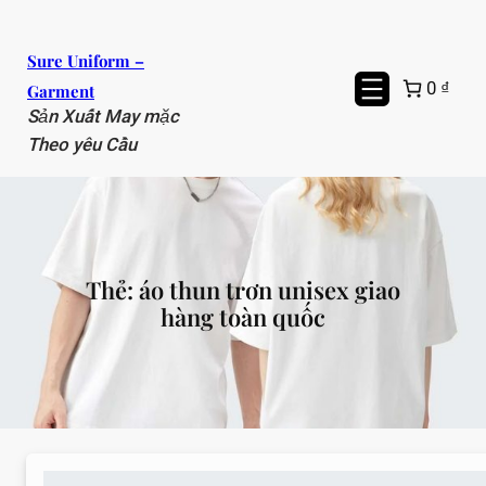
Chuyển
đến
Sure Uniform –
phần
0 ₫
Garment
nội
Sản Xuất May mặc
dung
Theo yêu Cầu
Thẻ:
áo thun trơn unisex giao
hàng toàn quốc