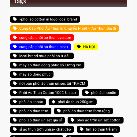
Tags
>phôi áo cotton in logo local brand
Cung Cấp Phôi Áo Thun In Chuyển Nhiệt – Áo Thun Giá Sỉ
cung cấp phôi áo thun oversize
cung cấp phôi áo thun unisex
Hà Nội
local brand mua phôi áo ở đâu
may áo thun đồng phục số lượng lớn
may áo đồng phục
nơi bán phôi áo thun unisex tại TP.HCM
Phôi Áo Thun Cotton 100% Unisex
phôi áo hoodie
phôi áo khoác
phôi áo thun 250gsm
phôi áo thun trơn
phôi áo thun trơn form rộng
phôi áo thun unisex giá sỉ
phôi áo trơn unisex cotton
sỉ áo thun trơn unisex chất đẹp
tìm áo thun trẻ em