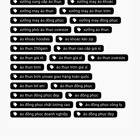
xưởng cung cấp áo thun
xưởng may áo khoác
xưởng may áo thun
xưởng may áo thun trơn
xưởng may áo đồng phục
xưởng may đồng phục
xưởng phôi áo thun oversize
xưởng áo thun
áo khoác hoodies
áo khoác kéo zip
áo thun 250gsm
áo thun cao cấp giá sỉ
áo thun giá rẻ
áo thun giá sỉ
áo thun oversize
áo thun trơn
áo thun trơn giá sỉ
áo thun trơn unisex giao hàng toàn quốc
áo thun trẻ em
áo thun đồng phục
áo thun đồng phục đẹp
áo đồng phục
áo đồng phục chất lượng cao
áo đồng phục công ty
áo đồng phục doanh nghiệp
áo đồng phục đẹp