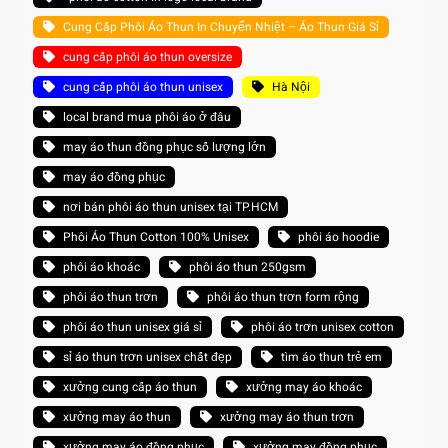
Cung Cấp Phôi Áo Thun In Chuyển Nhiệt – Áo Thun Giá Sỉ
cung cấp phôi áo thun oversize
cung cấp phôi áo thun unisex
Hà Nội
local brand mua phôi áo ở đâu
may áo thun đồng phục số lượng lớn
may áo đồng phục
nơi bán phôi áo thun unisex tại TP.HCM
Phôi Áo Thun Cotton 100% Unisex
phôi áo hoodie
phôi áo khoác
phôi áo thun 250gsm
phôi áo thun trơn
phôi áo thun trơn form rộng
phôi áo thun unisex giá sỉ
phôi áo trơn unisex cotton
sỉ áo thun trơn unisex chất đẹp
tìm áo thun trẻ em
xưởng cung cấp áo thun
xưởng may áo khoác
xưởng may áo thun
xưởng may áo thun trơn
xưởng may áo đồng phục
xưởng may đồng phục