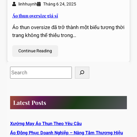
linhhuynh
Tháng 6 24, 2025
Áo thun oversize giá sỉ
Áo thun oversize đã trở thành một biểu tượng thời
trang không thể thiếu trong…
Continue Reading
S
e
a
r
c
Latest Posts
h
Xưởng May Áo Thun Theo Yêu Cầu
Áo Đồng Phục Doanh Nghiệp – Nâng Tầm Thương Hiệu