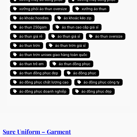
xưởng phôi áo thun oversize
xưởng áo thun
áo khoác hoodies
áo khoác kéo zip
áo thun 250gsm
áo thun cao cấp giá sỉ
áo thun giá rẻ
áo thun giá sỉ
áo thun oversize
áo thun trơn
áo thun trơn giá sỉ
áo thun trơn unisex giao hàng toàn quốc
áo thun trẻ em
áo thun đồng phục
áo thun đồng phục đẹp
áo đồng phục
áo đồng phục chất lượng cao
áo đồng phục công ty
áo đồng phục doanh nghiệp
áo đồng phục đẹp
Sure Uniform – Garment